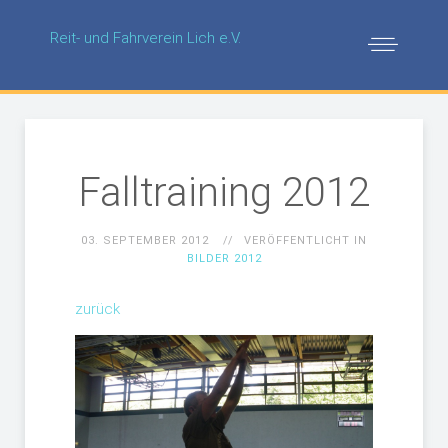
Reit- und Fahrverein Lich e.V.
Falltraining 2012
03. SEPTEMBER 2012
VERÖFFENTLICHT IN
BILDER 2012
zurück