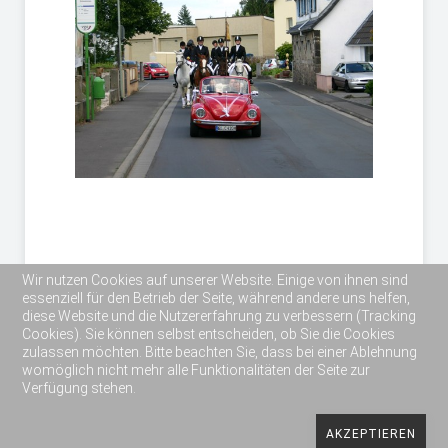
Wir nutzen Cookies auf unserer Website. Einige von ihnen sind
essenziell für den Betrieb der Seite, während andere uns helfen,
diese Website und die Nutzererfahrung zu verbessern (Tracking
Cookies). Sie können selbst entscheiden, ob Sie die Cookies
zulassen möchten. Bitte beachten Sie, dass bei einer Ablehnung
womöglich nicht mehr alle Funktionalitäten der Seite zur
Verfügung stehen.
Copyright 2019 Reit- und Fahrverein Lich e.V.
AKZEPTIEREN
Impressum
Datenschutzerklärung