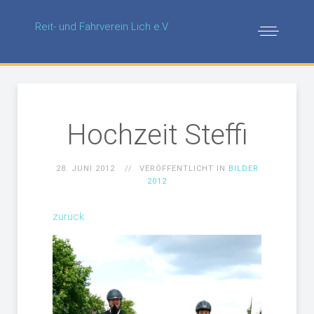
Reit- und Fahrverein Lich e.V.
Hochzeit Steffi
28. JUNI 2012
VERÖFFENTLICHT IN
BILDER
2012
zurück